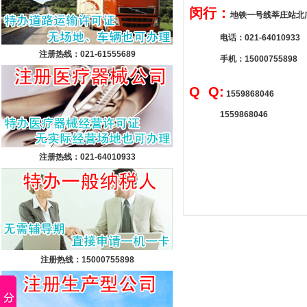
闵行：
地铁一号线莘庄站北
电话：021-64010933
注册热线：021-61555689
手机：15000755898
Q Q:
1559868046
1559868046
注册热线：021-64010933
注册热线：15000755898