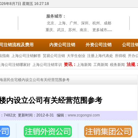
026年8月7日 星期五 16:27:18
服务城市：
、
、
、
、
、
北京
上海
广州
深圳
杭州
成都
、
、
、
、
....
重庆
武汉
苏州
南京
更多城市
司注销流程及费用
内资公司注销
外资公司注销
公司注
检指南
上海公司注销解答
贸易公司注销
大学生创业
注册上海代表处
所得税
开办
资讯：
法规
上海公司注销哪家好
上海公司注销常识
上海新闻
工商新闻
税务新闻
海居民住宅楼内设立公司有关经营范围参考
楼内设立公司有关经营范围参考
7482次 更新时间：2012-8-31 编辑：
www.zcgongsi.com