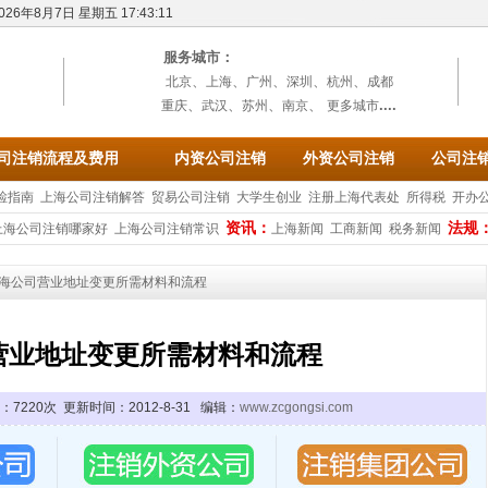
026年8月7日 星期五 17:43:11
服务城市：
、
、
、
、
、
北京
上海
广州
深圳
杭州
成都
、
、
、
、
....
重庆
武汉
苏州
南京
更多城市
司注销流程及费用
内资公司注销
外资公司注销
公司注
检指南
上海公司注销解答
贸易公司注销
大学生创业
注册上海代表处
所得税
开办
资讯：
法规
上海公司注销哪家好
上海公司注销常识
上海新闻
工商新闻
税务新闻
海公司营业地址变更所需材料和流程
营业地址变更所需材料和流程
7220次 更新时间：2012-8-31 编辑：
www.zcgongsi.com