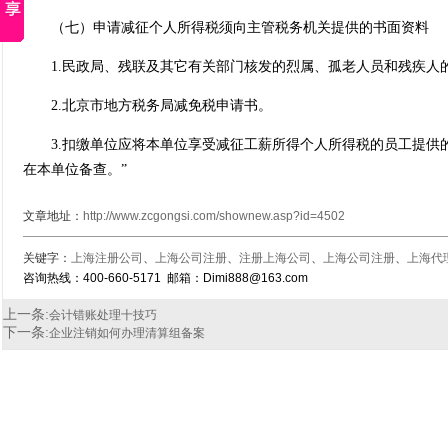
（七）申请减征个人所得税须向主管税务机关提供的书面资料
1.民政局、残联及其它有关部门核发的烈属、孤老人员和残疾人
2.北京市地方税务局减免税申请书。
3.扣缴单位应将本单位享受减征工薪所得个人所得税的员工提供
在本单位备查。”
文章地址：
http://www.zcgongsi.com/shownew.asp?id=4502
关键字：
上海注册公司
、
上海公司注册
、
注册上海公司
、
上海公司注册
、
上海代
咨询热线：400-660-5171 邮箱：Dimi888@163.com
上一条:
会计错账处理十技巧
下一条:
企业注销如何办理清算组备案