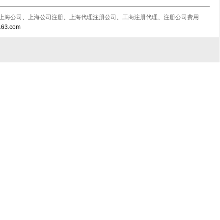
上海公司
、
上海公司注册
、
上海代理注册公司
、
工商注册代理
、
注册公司费用
63.com