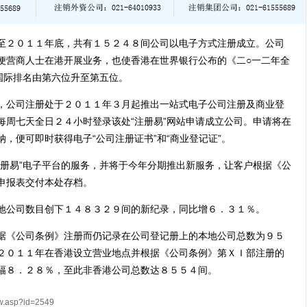
至２０１１年底，共有１５２４８间公司以电子方式注册成立。公司
便营商人士在港开展业务，也使香港在世界银行公布的《二○一二年全
国际排名由第六位升至第五位。
，公司注册处于２０１１年３月起推出一站式电子公司注册及商业登
每周七天全日２４小时登录该处“注册易”网站申请成立公司。申请将在
，便可即时获得电子“公司注册证书”和“商业登记证”。
注册易”电子平台的服务，并将于今年分期推出新服务，让客户根据《公
申报表交付本处存档。
地公司数目创下１４８３２９间的新纪录，同比增６．３１％。
据《公司条例》注册而仍记录在公司登记册上的本地公司总数为９５
２０１１年在香港设立营业地点并根据《公司条例》第ＸＩ部注册的
幅８．２８％，至此非香港公司总数达８５５４间。
w.asp?id=2549