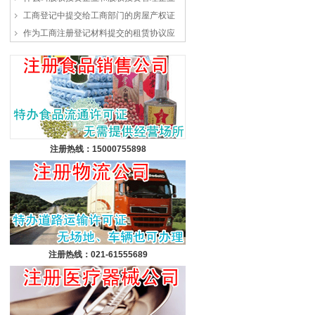
工商登记中提交给工商部门的房屋产权证
作为工商注册登记材料提交的租赁协议应
注册热线：15000755898
注册热线：021-61555689