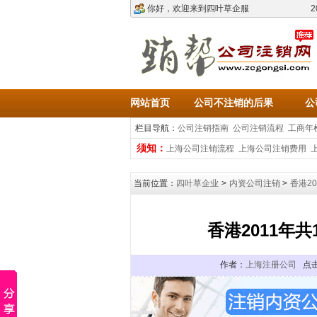
你好，欢迎来到四叶草企服
2
网站首页
公司不注销的后果
公
栏目导航：
公司注销指南
公司注销流程
工商年
须知：
上海公司注销流程
上海公司注销费用
当前位置：
四叶草企业
>
内资公司注销
>
香港2
香港2011年
作者：
上海注册公司
点击：