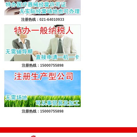
注册热线：021-64010933
注册热线：15000755898
注册热线：15000755898