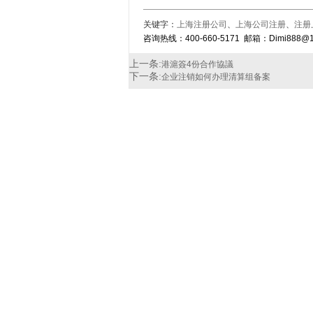
关键字：
上海注册公司
、
上海公司注册
、
注册
咨询热线：400-660-5171 邮箱：Dimi888@1
上一条:
港滬簽4份合作協議
下一条:
企业注销如何办理清算组备案