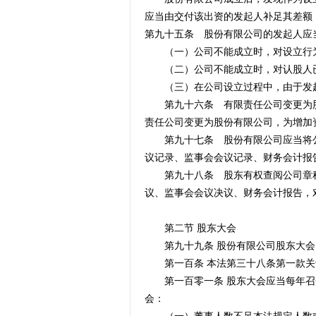
应当由交付该出资的发起人补足其差额
第九十五条 股份有限公司的发起人应
（一）公司不能成立时，对设立行为
（二）公司不能成立时，对认股人已
（三）在公司设立过程中，由于发起
第九十六条 有限责任公司变更为股
责任公司变更为股份有限公司，为增加
第九十七条 股份有限公司应当将公
议记录、监事会会议记录、财务会计报
第九十八条 股东有权查阅公司章程
议、监事会会议决议、财务会计报告，
第二节 股东大会
第九十九条 股份有限公司股东大会
第一百条 本法第三十八条第一款关
第一百零一条 股东大会应当每年召
会：