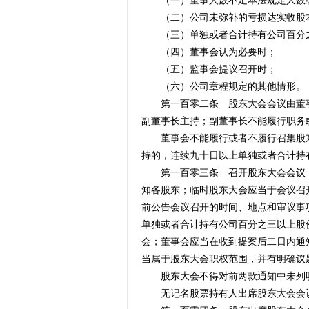
（一）董事人数不足本法规定人数或
（二）公司未弥补的亏损达实收股本
（三）单独或者合计持有公司百分之
（四）董事会认为必要时；
（五）监事会提议召开时；
（六）公司章程规定的其他情形。
第一百零二条 股东大会会议由董事
副董事长主持；副董事长不能履行职务
董事会不能履行或者不履行召集股东
持的，连续九十日以上单独或者合计持
第一百零三条 召开股东大会会议，
知各股东；临时股东大会应当于会议召
前公告会议召开的时间、地点和审议事
单独或者合计持有公司百分之三以上股
会；董事会应当在收到提案后二日内通
当属于股东大会职权范围，并有明确议
股东大会不得对前两款通知中未列明
无记名股票持有人出席股东大会会议