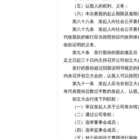
（五）认股人的权利、义务；
（六）本次募股的起止期限及逾期未
第八十八条 发起人向社会公开募集
第八十九条 发起人向社会公开募集
代收股款的银行应当按照协议代收和保
收款证明的义务。
第九十条 发行股份的股款缴足后，
足之日起三十日内主持召开公司创立大
发行的股份超过招股说明书规定的截
内未召开创立大会的，认股人可以按照
第九十一条 发起人应当在创立大会
有代表股份总数过半数的发起人、认股
创立大会行使下列职权：
（一）审议发起人关于公司筹办情
（二）通过公司章程；
（三）选举董事会成员；
（四）选举监事会成员；
（五）对公司的设立费用进行审核