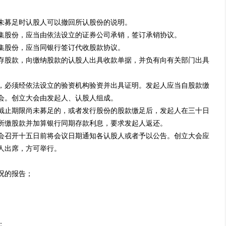
募足时认股人可以撤回所认股份的说明。
股份，应当由依法设立的证券公司承销，签订承销协议。
股份，应当同银行签订代收股款协议。
存股款，向缴纳股款的认股人出具收款单据，并负有向有关部门出具
必须经依法设立的验资机构验资并出具证明。发起人应当自股款缴
会。创立大会由发起人、认股人组成。
止期限尚未募足的，或者发行股份的股款缴足后，发起人在三十日
所缴股款并加算银行同期存款利息，要求发起人返还。
召开十五日前将会议日期通知各认股人或者予以公告。创立大会应
人出席，方可举行。
况的报告；
；