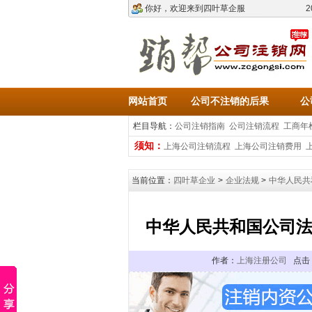
你好，欢迎来到四叶草企服
2
网站首页
公司不注销的后果
公
栏目导航：
公司注销指南
公司注销流程
工商年
须知：
上海公司注销流程
上海公司注销费用
当前位置：
四叶草企业
>
企业法规
>
中华人民共
中华人民共和国公司法
作者：
上海注册公司
点击：