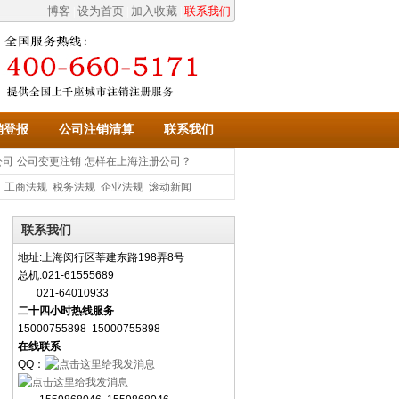
博客
设为首页
加入收藏
联系我们
|
|
|
销登报
公司注销清算
联系我们
公司
公司变更注销
怎样在上海注册公司？
：
工商法规
税务法规
企业法规
滚动新闻
联系我们
地址:上海闵行区莘建东路198弄8号
总机:021-61555689
021-64010933
二十四小时热线服务
15000755898 15000755898
在线联系
QQ：