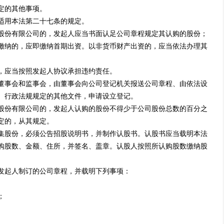
定的其他事项。
用本法第二十七条的规定。
份有限公司的，发起人应当书面认足公司章程规定其认购的股份；
缴纳的，应即缴纳首期出资。以非货币财产出资的，应当依法办理其
应当按照发起人协议承担违约责任。
事会和监事会，由董事会向公司登记机关报送公司章程、由依法设
、行政法规规定的其他文件，申请设立登记。
份有限公司的，发起人认购的股份不得少于公司股份总数的百分之
定的，从其规定。
股份，必须公告招股说明书，并制作认股书。认股书应当载明本法
购股数、金额、住所，并签名、盖章。认股人按照所认购股数缴纳股
起人制订的公司章程，并载明下列事项：
；