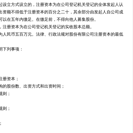
设立方式设立的，注册资本为在公司登记机关登记的全体发起人认
出资额不得低于注册资本的百分之二十，其余部分由发起人自公司成
可以在五年内缴足。在缴足前，不得向他人募集股份。
注册资本为在公司登记机关登记的实收股本总额。
人民币五百万元。法律、行政法规对股份有限公司注册资本的最低
明下列事项：
注册资本；
的股份数、出资方式和出资时间；
规则；
规则；
；