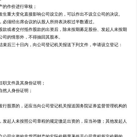
的作价进行审核；
生重大变化直接影响公司设立的，可以作出不设立公司的决议。
必须经出席会议的认股人所持表决权过半数通过。
款或者交付抵作股款的出资后，除未按期募足股份、发起人未按期
公司的情形外，不得抽回其股本。
束后三十日内，向公司登记机关报送下列文件，申请设立登记：
职文件及其身份证明；
然人身份证明；
行股票的，还应当向公司登记机关报送国务院证券监督管理机构的
发起人未按照公司章程的规定缴足出资的，应当补缴；其他发起人
公司出资的非货币财产的实际价额显著低于公司章程所定价额的，