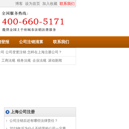
博客
设为首页
加入收藏
联系我们
|
|
|
销登报
公司注销清算
联系我们
公司
公司变更注销
怎样在上海注册公司？
：
工商法规
税务法规
企业法规
滚动新闻
上海公司注册
公司注销后还有哪些法律责任？
2019年后为什么不经营的公司一定要