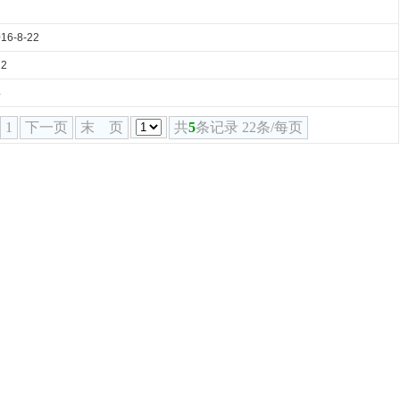
16-8-22
22
4
1
下一页
末 页
共
5
条记录 22条/每页