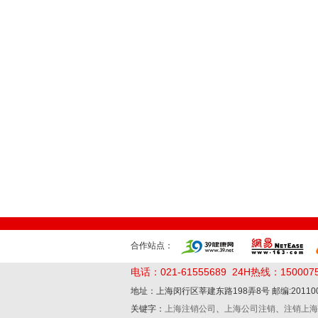
合作站点：
电话：021-61555689 24H热线：1500075
地址：上海闵行区莘建东路198弄8号 邮编:201100
关键字：
上海注销公司
、
上海公司注销
、
注销上海