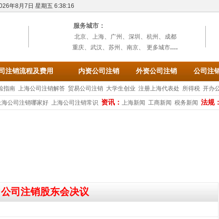
026年8月7日 星期五 6:38:16
服务城市：
、
、
、
、
、
北京
上海
广州
深圳
杭州
成都
、
、
、
、
....
重庆
武汉
苏州
南京
更多城市
司注销流程及费用
内资公司注销
外资公司注销
公司注
检指南
上海公司注销解答
贸易公司注销
大学生创业
注册上海代表处
所得税
开办
资讯：
法规
上海公司注销哪家好
上海公司注销常识
上海新闻
工商新闻
税务新闻
公司注销股东会决议