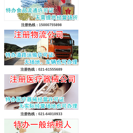
注册热线：15000755898
注册热线：021-61555689
注册热线：021-64010933