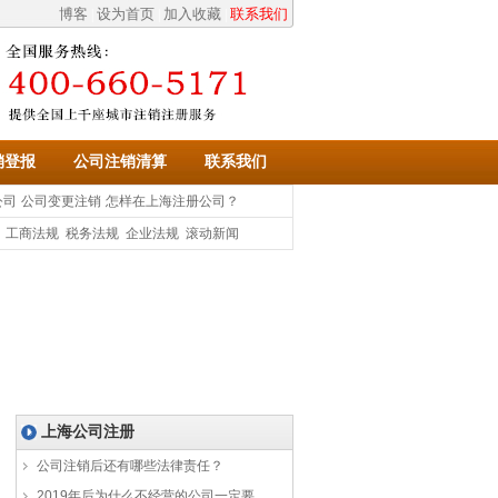
博客
设为首页
加入收藏
联系我们
|
|
|
销登报
公司注销清算
联系我们
公司
公司变更注销
怎样在上海注册公司？
：
工商法规
税务法规
企业法规
滚动新闻
上海公司注册
公司注销后还有哪些法律责任？
2019年后为什么不经营的公司一定要