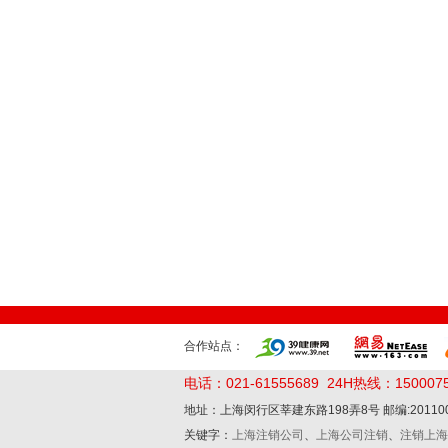
合作站点：
电话：021-61555689 24H热线：1500075
地址：上海闵行区莘建东路198弄8号 邮编:201100
关键字：
上海注销公司
、
上海公司注销
、
注销上海